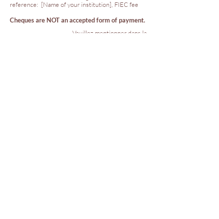
reference: [Name of your institution], FIEC fee
Cheques are NOT an accepted form of payment.
Veuillez mentionner dans la
référence du versement :
[Nom de votre institution], FIEC fee
Les chèques NE SONT PAS acceptés
comme moyen de paiement.
FIEC
Fédération internationale des associations d'études
classiques
International Federation of Associations of Classical Studies
University of Fribourg
Rue Pierre-Aeby 16
CH-1700 Fribourg
Switzerland