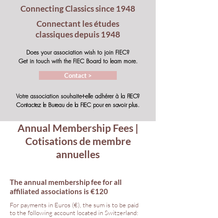
Connecting Classics since 1948
Connectant les études
classiques depuis 1948
Does your association wish to join FIEC?
Get in touch with the FIEC Board to learn more.
Contact >
Votre association souhaite-t-elle adhérer à la
FIEC
?
Contactez le Bureau de la FIEC pour en savoir plus.
Annual Membership Fees |
Cotisations de membre
annuelles
The annual membership fee for all
affiliated associations is €120
For payments in Euros (€), the sum is to be paid
to the following account located in Switzerland: